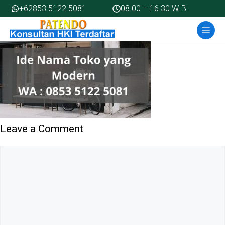
Ide Nama Toko yang Modern
Skip
+62853 5122 5081
08.00 – 16.30 WIB
to
MEN
content
Leave a Comment
Comment