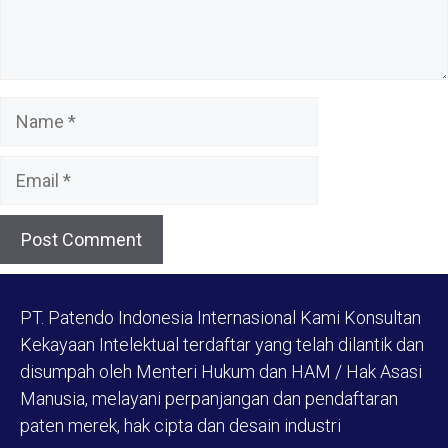
Name
Email
PT. Patendo Indonesia Internasional Kami Konsultan
Kekayaan Intelektual terdaftar yang telah dilantik dan
disumpah oleh Menteri Hukum dan HAM / Hak Asasi
Manusia, melayani perpanjangan dan pendaftaran
paten merek, hak cipta dan desain industri