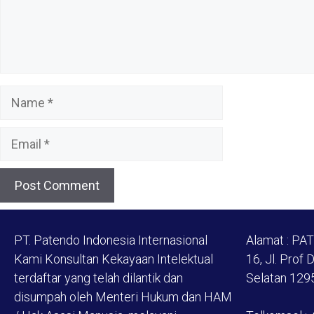
Name
Email
PT. Patendo Indonesia Internasional
Alamat : PA
Kami Konsultan Kekayaan Intelektual
16, Jl. Prof 
terdaftar yang telah dilantik dan
Selatan 129
disumpah oleh Menteri Hukum dan HAM