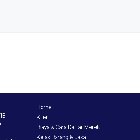
Home
WIB
Klien
0
Biaya & Cara Daftar Merek
Kelas Barang & Jasa