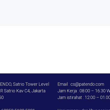
TENDO, Satrio Tower Level
Email : cs@patendo.com
DR Satrio Kav C4, Jakarta
Jam Kerja : 08.00 – 16.30 
50
Jam istirahat : 12.00 – 01.0